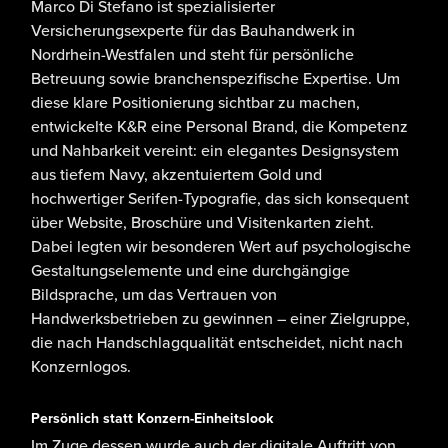
Marco Di Stefano ist
spezialisierter
Versicherungsexperte für das Bauhandwerk
in
Nordrhein-Westfalen und steht für
persönliche
Betreuung
sowie
branchenspezifische Expertise
. Um
diese klare Positionierung sichtbar zu machen,
entwickelte K&R eine
Personal Brand
, die Kompetenz
und Nahbarkeit vereint: ein elegantes
Designsystem
aus tiefem Navy, akzentuiertem Gold und
hochwertiger Serifen-Typografie, das sich konsequent
über
Website
,
Broschüre
und
Visitenkarten
zieht.
Dabei legten wir besonderen Wert auf psychologische
Gestaltungselemente und eine
durchgängige
Bildsprache
, um das Vertrauen von
Handwerksbetrieben zu gewinnen – einer Zielgruppe,
die nach
Handschlagqualität
entscheidet, nicht nach
Konzernlogos.
Persönlich statt Konzern-Einheitslook
Im Zuge dessen wurde auch der
digitale Auftritt
von