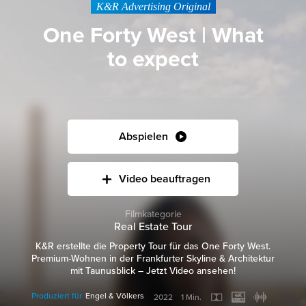
K&R Advertising Original
One Forty West | What
to expect
Abspielen
Video beauftragen
Filmkategorie
Real Estate Tour
K&R erstellte die Property Tour für das One Forty West.
Premium-Wohnen in der Frankfurter Skyline & Architektur
mit Taunusblick – Jetzt Video ansehen!
Produziert für
Engel & Völkers
2022
1 Min.