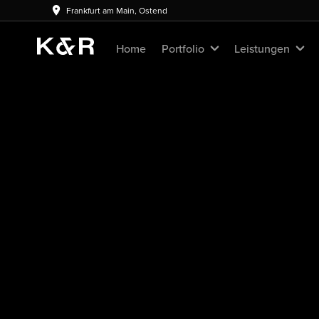
Frankfurt am Main, Ostend
Home
Portfolio
Leistungen
tings
tproduktionen
B &
lting
owcase
 & Consulting
oting