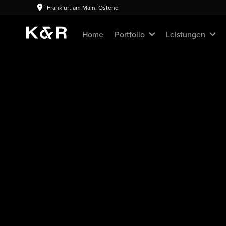
Frankfurt am Main, Ostend
Home
Portfolio
Leistungen
s
duktionen
hooting
 & Consulting
ing buchen