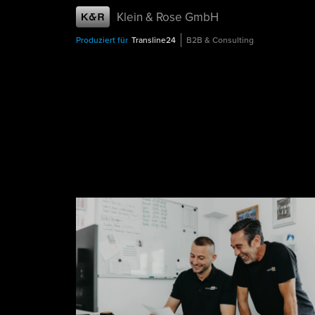
Klein & Rose GmbH
Produziert für
Transline24
B2B & Consulting