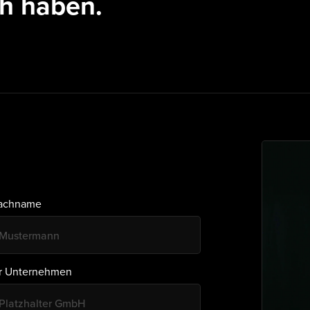
h haben.
achname
hr Unternehmen