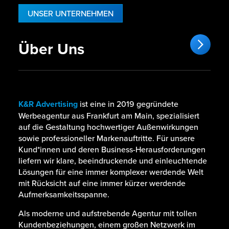
Einblicke in spannende Events
UNSER UNTERNEHMEN
Gutes Gespür für Ästhetik, Timing, Trends
Strategische & professionelle Apps
und Plattformen
und Tools für die tägliche Arbeit
Selbstständige, strukturierte Arbeitsweise
Über Uns
Flexible Arbeitszeiten
und Lust, neue Formate auszuprobieren
Eine Menge Erfahrung, Know-How
Perspektive
und eine geile Zeit
Offene Atmosphäre & eine ganze
Menge Lifestyle
K&R Advertising
ist eine in 2019 gegründete
Werbeagentur aus Frankfurt am Main, spezialisiert
auf die Gestaltung hochwertiger Außenwirkungen
sowie professioneller Markenauftritte. Für unsere
Kund*innen und deren Business-Herausforderungen
liefern wir klare, beeindruckende und einleuchtende
Lösungen für eine immer komplexer werdende Welt
mit Rücksicht auf eine immer kürzer werdende
Aufmerksamkeitsspanne.
Als moderne und aufstrebende Agentur mit tollen
Kundenbeziehungen, einem großen Netzwerk im